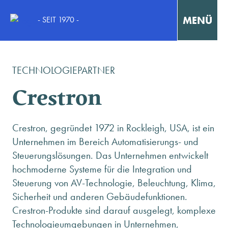
MENÜ
- SEIT 1970 -
Interaktiv Lernen
TECHNOLOGIEPARTNER
Konzentriert Arbeiten
Crestron
Kollaborativ Lernen & Arbeiten
Crestron, gegründet 1972 in Rockleigh, USA, ist ein
Unternehmen im Bereich Automatisierungs- und
Fortbildungen & Workshops
Steuerungslösungen. Das Unternehmen entwickelt
hochmoderne Systeme für die Integration und
Fallstudien / Case-Studies
Steuerung von AV-Technologie, Beleuchtung, Klima,
Sicherheit und anderen Gebäudefunktionen.
Crestron-Produkte sind darauf ausgelegt, komplexe
KONTAKT
Technologieumgebungen in Unternehmen,