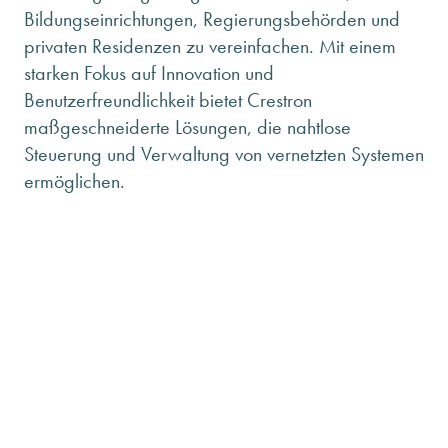
ANFRAGE SENDEN
Bildungseinrichtungen, Regierungsbehörden und
ÜBER MINHOFF
privaten Residenzen zu vereinfachen. Mit einem
KARRIERE
starken Fokus auf Innovation und
Benutzerfreundlichkeit bietet Crestron
BLOG
maßgeschneiderte Lösungen, die nahtlose
INFOMATERIAL & DOWNLOADS
Steuerung und Verwaltung von vernetzten Systemen
NEWSLETTER ANMELDUNG
ermöglichen.