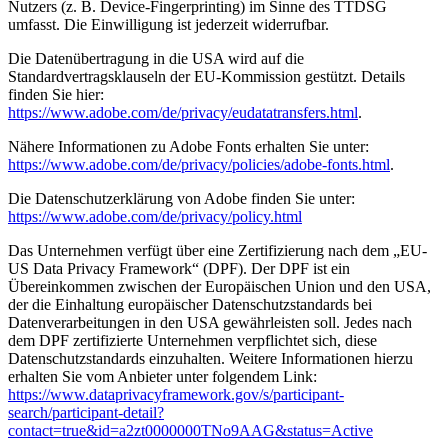
Nutzers (z. B. Device-Fingerprinting) im Sinne des TTDSG
umfasst. Die Einwilligung ist jederzeit widerrufbar.
Die Datenübertragung in die USA wird auf die
Standardvertragsklauseln der EU-Kommission gestützt. Details
finden Sie hier:
https://www.adobe.com/de/privacy/eudatatransfers.html
.
Nähere Informationen zu Adobe Fonts erhalten Sie unter:
https://www.adobe.com/de/privacy/policies/adobe-fonts.html
.
Die Datenschutzerklärung von Adobe finden Sie unter:
https://www.adobe.com/de/privacy/policy.html
Das Unternehmen verfügt über eine Zertifizierung nach dem „EU-
US Data Privacy Framework“ (DPF). Der DPF ist ein
Übereinkommen zwischen der Europäischen Union und den USA,
der die Einhaltung europäischer Datenschutzstandards bei
Datenverarbeitungen in den USA gewährleisten soll. Jedes nach
dem DPF zertifizierte Unternehmen verpflichtet sich, diese
Datenschutzstandards einzuhalten. Weitere Informationen hierzu
erhalten Sie vom Anbieter unter folgendem Link:
https://www.dataprivacyframework.gov/s/participant-
search/participant-detail?
contact=true&id=a2zt0000000TNo9AAG&status=Active