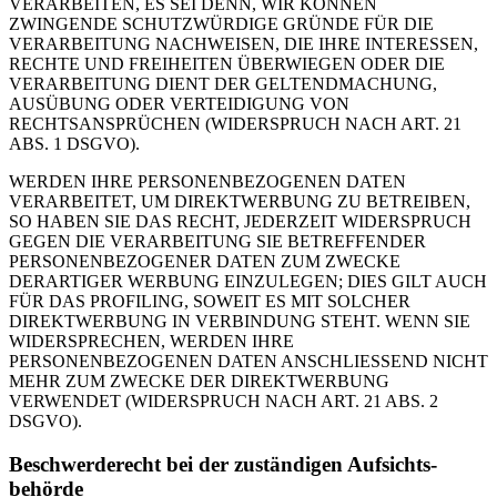
VERARBEITEN, ES SEI DENN, WIR KÖNNEN
ZWINGENDE SCHUTZWÜRDIGE GRÜNDE FÜR DIE
VERARBEITUNG NACHWEISEN, DIE IHRE INTERESSEN,
RECHTE UND FREIHEITEN ÜBERWIEGEN ODER DIE
VERARBEITUNG DIENT DER GELTENDMACHUNG,
AUSÜBUNG ODER VERTEIDIGUNG VON
RECHTSANSPRÜCHEN (WIDERSPRUCH NACH ART. 21
ABS. 1 DSGVO).
WERDEN IHRE PERSONENBEZOGENEN DATEN
VERARBEITET, UM DIREKTWERBUNG ZU BETREIBEN,
SO HABEN SIE DAS RECHT, JEDERZEIT WIDERSPRUCH
GEGEN DIE VERARBEITUNG SIE BETREFFENDER
PERSONENBEZOGENER DATEN ZUM ZWECKE
DERARTIGER WERBUNG EINZULEGEN; DIES GILT AUCH
FÜR DAS PROFILING, SOWEIT ES MIT SOLCHER
DIREKTWERBUNG IN VERBINDUNG STEHT. WENN SIE
WIDERSPRECHEN, WERDEN IHRE
PERSONENBEZOGENEN DATEN ANSCHLIESSEND NICHT
MEHR ZUM ZWECKE DER DIREKTWERBUNG
VERWENDET (WIDERSPRUCH NACH ART. 21 ABS. 2
DSGVO).
Beschwerde­recht bei der zuständigen Aufsichts­
behörde