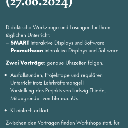
(27.06.2024)
ANFRAGE SENDEN
ÜBER MINHOFF
KARRIERE
Didaktische Werkzeuge und Lösungen für Ihren
BLOG
täglichen Unterricht:
INFOMATERIAL & DOWNLOADS
–
SMART
interaktive Displays und Software
NEWSLETTER ANMELDUNG
–
Promethean
interaktive Displays und Software
Zwei Vorträge
: genaue Uhrzeiten folgen.
Ausfallstunden, Projekttage und regulären
Unterricht trotz Lehrkräftemangel!
Vorstellung des Projekts von Ludwig Thiede,
Mitbegründer von LifeTeachUs
KI einfach erklärt
Zwischen den Vorträgen finden Workshops statt, für