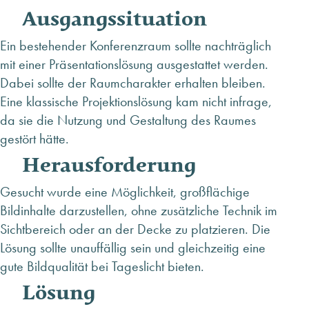
ANFRAGE SENDEN
Ausgangssituation
ÜBER MINHOFF
Ein bestehender Konferenzraum sollte nachträglich
KARRIERE
mit einer Präsentationslösung ausgestattet werden.
BLOG
Dabei sollte der Raumcharakter erhalten bleiben.
INFOMATERIAL & DOWNLOADS
Eine klassische Projektionslösung kam nicht infrage,
NEWSLETTER ANMELDUNG
da sie die Nutzung und Gestaltung des Raumes
gestört hätte.
Herausforderung
Gesucht wurde eine Möglichkeit, großflächige
Bildinhalte darzustellen, ohne zusätzliche Technik im
Sichtbereich oder an der Decke zu platzieren. Die
Lösung sollte unauffällig sein und gleichzeitig eine
gute Bildqualität bei Tageslicht bieten.
Lösung