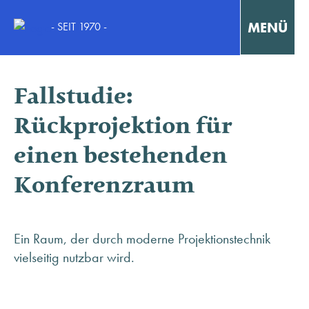
MENÜ
- SEIT 1970 -
Interaktiv Lernen
Fallstudie:
Konzentriert Arbeiten
Rückprojektion für
einen bestehenden
Kollaborativ Lernen & Arbeiten
Konferenzraum
Fortbildungen & Workshops
Fallstudien / Case-Studies
Ein Raum, der durch moderne Projektionstechnik
vielseitig nutzbar wird.
KONTAKT