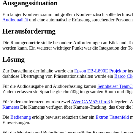
Ausgangssituation
Ein langer Konferenzraum mit großem Konferenztisch sollte technisch 
Audioqualität
und eine automatische Erfassung sprechender Personen
Herausforderung
Die Raumgeometrie stellte besondere Anforderungen an Bild- und Ton
werden kann. Ein weiterer wichtiger Punkt war die Integration der Tec
Lösung
Zur Darstellung der Inhalte wurde ein
Epson EB-L890E
Projektor
ins
drahtlose Übertragung von Präsentationsinhalten wurde ein
Barco Cl
Für die Audioausgabe und Audioerfassung kamen
Sennheiser TeamCo
Zudem erfassen sie Sprache gleichmäßig im gesamten Raum und fügen 
Für Videokonferenzen wurden zwei
AVer CAM520 Pro3
integriert. 
Kameras
Die Kameras verfügen über Kamera-Tracking, das über die M
Die
Bedienung
erfolgt bewusst reduziert über ein
Extron Tastenfeld
mi
Einweisungen.
Für die Montage und Befestigung ausgewählter Komponenten kamen