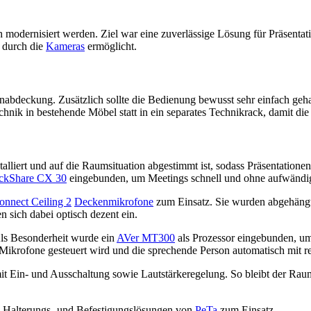
modernisiert werden. Ziel war eine zuverlässige Lösung für Präsentatio
 durch die
Kameras
ermöglicht.
abdeckung. Zusätzlich sollte die Bedienung bewusst sehr einfach geh
hnik in bestehende Möbel statt in ein separates Technikrack, damit die 
talliert und auf die Raumsituation abgestimmt ist, sodass Präsentatione
ickShare CX 30
eingebunden, um Meetings schnell und ohne aufwändig
nnect Ceiling 2
Deckenmikrofone
zum Einsatz. Sie wurden abgehängt
sich dabei optisch dezent ein.
Als Besonderheit wurde ein
AVer MT300
als Prozessor eingebunden, u
ikrofone gesteuert wird und die sprechende Person automatisch mit r
t Ein- und Ausschaltung sowie Lautstärkeregelung. So bleibt der Rau
 Halterungs- und Befestigungslösungen von
PeTa
zum Einsatz.