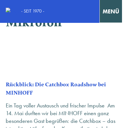
Schlagwort:
MENÜ
- SEIT 1970 -
Mikrofon
Interaktiv Lernen
Konzentriert Arbeiten
Kollaborativ Lernen & Arbeiten
Fortbildungen & Workshops
Rückblick: Die Catchbox Roadshow bei
MINHOFF
Fallstudien / Case-Studies
Ein Tag voller Austausch und frischer Impulse Am
14. Mai durften wir bei MINHOFF einen ganz
besonderen Gast begrüßen: die Catchbox – das
KONTAKT