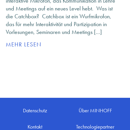
interaktive Mikrofon, das Kommunikation in Lehre
ANFRAGE SENDEN
und Meetings auf ein neues Level hebt. Was ist
ÜBER MINHOFF
die Catchbox? Catchbox ist ein Wurfmikrofon,
KARRIERE
das für mehr Interaktivität und Partizipation in
BLOG
Vorlesungen, Seminaren und Meetings […]
INFOMATERIAL & DOWNLOADS
MEHR LESEN
NEWSLETTER ANMELDUNG
Datenschutz
Über MINHOFF
Kontakt
Technologiepartner