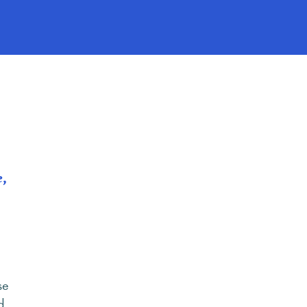
tal Signage
e,
se
d