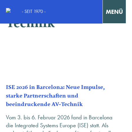
Schlagwort:
AV-
MENÜ
- SEIT 1970 -
Technik
Interaktiv Lernen
Konzentriert Arbeiten
Kollaborativ Lernen & Arbeiten
Fortbildungen & Workshops
ISE 2026 in Barcelona: Neue Impulse,
starke Partnerschaften und
Fallstudien / Case-Studies
beeindruckende AV-Technik
Vom 3. bis 6. Februar 2026 fand in Barcelona
die Integrated Systems Europe (ISE) statt. Als
KONTAKT