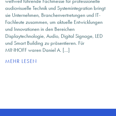
weltweit führende Fachmesse für professionelle
ANFRAGE SENDEN
audiovisuelle Technik und Systemintegration bringt
ÜBER MINHOFF
sie Unternehmen, Branchenvertretungen und IT-
KARRIERE
Fachleute zusammen, um aktuelle Entwicklungen
BLOG
und Innovationen in den Bereichen
INFOMATERIAL & DOWNLOADS
Displaytechnologie, Audio, Digital Signage, LED
NEWSLETTER ANMELDUNG
und Smart Building zu präsentieren. Für
MINHOFF waren Daniel A. […]
MEHR LESEN