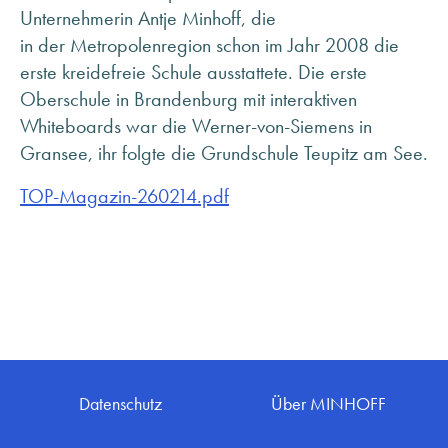
ANFRAGE SENDEN
Unternehmerin Antje Minhoff, die
ÜBER MINHOFF
in der Metropolenregion schon im Jahr 2008 die
erste kreidefreie Schule ausstattete. Die erste
KARRIERE
Oberschule in Brandenburg mit interaktiven
BLOG
Whiteboards war die Werner-von-Siemens in
INFOMATERIAL & DOWNLOADS
Gransee, ihr folgte die Grundschule Teupitz am See.
NEWSLETTER ANMELDUNG
TOP-Magazin-260214.pdf
Datenschutz
Über MINHOFF