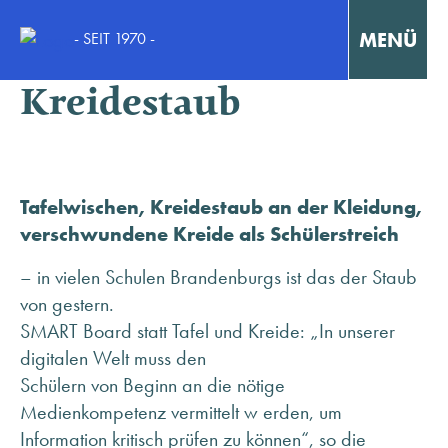
MENÜ
- SEIT 1970 -
SMART Board statt
Kreidestaub
Interaktiv Lernen
Konzentriert Arbeiten
Tafelwischen, Kreidestaub an der Kleidung,
Kollaborativ Lernen & Arbeiten
verschwundene Kreide als Schülerstreich
– in vielen Schulen Brandenburgs ist das der Staub
Fortbildungen & Workshops
von gestern.
SMART Board statt Tafel und Kreide: „In unserer
Fallstudien / Case-Studies
digitalen Welt muss den
Schülern von Beginn an die nötige
Medienkompetenz vermittelt w erden, um
KONTAKT
Information kritisch prüfen zu können“, so die