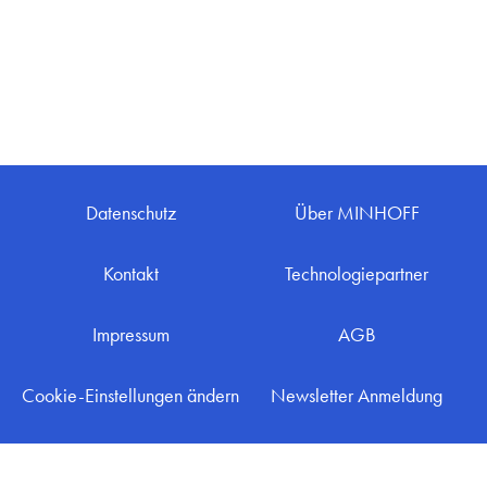
ANFRAGE SENDEN
ÜBER MINHOFF
KARRIERE
BLOG
INFOMATERIAL & DOWNLOADS
NEWSLETTER ANMELDUNG
Datenschutz
Über MINHOFF
Kontakt
Technologiepartner
Impressum
AGB
Cookie-Einstellungen ändern
Newsletter Anmeldung