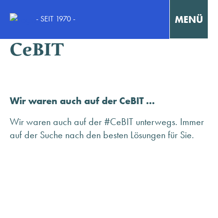
MENÜ
- SEIT 1970 -
MINHOFF auf der
CeBIT
Interaktiv Lernen
Konzentriert Arbeiten
Wir waren auch auf der CeBIT …
Kollaborativ Lernen & Arbeiten
Wir waren auch auf der #CeBIT unterwegs. Immer
auf der Suche nach den besten Lösungen für Sie.
Fortbildungen & Workshops
Fallstudien / Case-Studies
KONTAKT