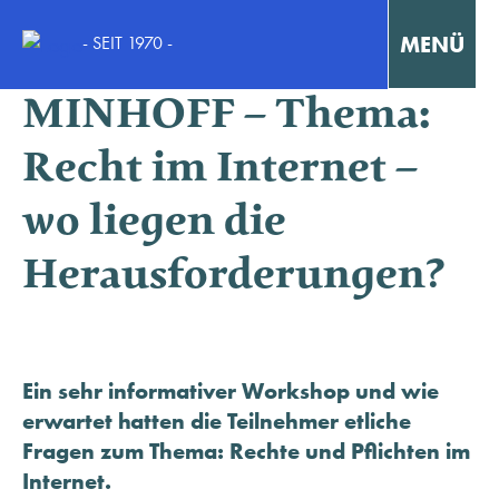
MENÜ
- SEIT 1970 -
Meeting bei
MINHOFF – Thema:
Interaktiv Lernen
Recht im Internet –
Konzentriert Arbeiten
wo liegen die
Kollaborativ Lernen & Arbeiten
Herausforderungen?
Fortbildungen & Workshops
Fallstudien / Case-Studies
Ein sehr informativer Workshop und wie
erwartet hatten die Teilnehmer etliche
Fragen zum Thema: Rechte und Pflichten im
KONTAKT
Internet.