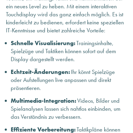
ANFRAGE SENDEN
ein neues Level zu heben. Mit einem interaktiven
ÜBER MINHOFF
Touchdisplay wird das ganz einfach möglich. Es ist
KARRIERE
kinderleicht zu bedienen, erfordert keine speziellen
IT-Kenntnisse und bietet zahlreiche Vorteile:
BLOG
INFOMATERIAL & DOWNLOADS
Schnelle Visualisierung:
Trainingsinhalte,
NEWSLETTER ANMELDUNG
Spielzüge und Taktiken können sofort auf dem
Display dargestellt werden.
Echtzeit-Änderungen:
Ihr könnt Spielzüge
oder Aufstellungen live anpassen und direkt
präsentieren.
Multimedia-Integration:
Videos, Bilder und
Spielanalysen lassen sich nahtlos einbinden, um
das Verständnis zu verbessern.
Effiziente Vorbereitung:
Taktikpläne können