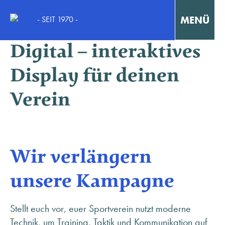
MENÜ
- SEIT 1970 -
Nachspielzeit Fit &
Digital – interaktives
Interaktiv Lernen
Display für deinen
Konzentriert Arbeiten
Verein
Kollaborativ Lernen & Arbeiten
Fortbildungen & Workshops
Wir verlängern
Fallstudien / Case-Studies
unsere Kampagne
Stellt euch vor, euer Sportverein nutzt moderne
KONTAKT
Technik, um Training, Taktik und Kommunikation auf