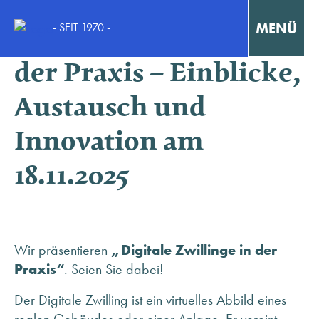
MENÜ
- SEIT 1970 -
Digitaler Zwilling in
der Praxis – Einblicke,
Interaktiv Lernen
Austausch und
Konzentriert Arbeiten
Innovation am
Kollaborativ Lernen & Arbeiten
18.11.2025
Fortbildungen & Workshops
Fallstudien / Case-Studies
Wir präsentieren
„Digitale Zwillinge in der
Praxis“
. Seien Sie dabei!
Der Digitale Zwilling ist ein virtuelles Abbild eines
KONTAKT