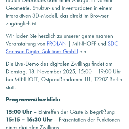
realen Gebäudes oder einer Anlage. Er vereint
ANFRAGE SENDEN
Geometrie, Struktur- und Inventardaten in einem
ÜBER MINHOFF
interaktiven 3D-Modell, das direkt im Browser
KARRIERE
zugänglich ist.
BLOG
Wir laden Sie herzlich zu unserer gemeinsamen
INFOMATERIAL & DOWNLOADS
Veranstaltung von
PROLAN
| MINHOFF und
SDC
NEWSLETTER ANMELDUNG
Sachsen Digital Solutions GmbH
ein.
Die Live-Demo des digitalen Zwillings findet am
Dienstag, 18. November 2025, 15:00 – 19:00 Uhr
bei MINHOFF, Ostpreußendamm 111, 12207 Berlin
statt.
Programmüberblick:
15:00 Uhr
– Eintreffen der Gäste & Begrüßung
15:15 – 16:30 Uhr
– Präsentation der Funktionen
eines digitalen Zwillings