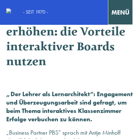
MENÜ
- SEIT 1970 -
Den Lerneffekt
erhöhen: die Vorteile
Interaktiv Lernen
interaktiver Boards
Konzentriert Arbeiten
nutzen
Kollaborativ Lernen & Arbeiten
Fortbildungen & Workshops
„Der Lehrer als Lernarchitekt“: Engagement
und Überzeugungsarbeit sind gefragt, um
Fallstudien / Case-Studies
beim Thema interaktives Klassenzimmer
Erfolge verbuchen zu können.
„Business Partner PBS“ sprach mit Antje Minhoff
KONTAKT