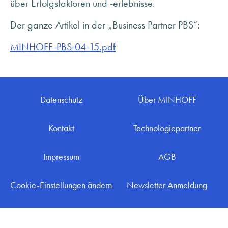
über Erfolgsfaktoren und -erlebnisse.
ANFRAGE SENDEN
ÜBER MINHOFF
Der ganze Artikel in der „Business Partner PBS“:
KARRIERE
MINHOFF-PBS-04-15.pdf
BLOG
INFOMATERIAL & DOWNLOADS
NEWSLETTER ANMELDUNG
Datenschutz
Über MINHOFF
Kontakt
Technologiepartner
Impressum
AGB
Cookie-Einstellungen ändern
Newsletter Anmeldung